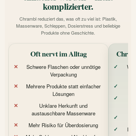
komplizierter.
Chrambl reduziert das, was oft zu viel ist: Plastik,
Massenware, Schleppen, Dosierstress und beliebige
Produkte ohne Geschichte.
Oft nervt im Alltag
Chramb
Schwere Flaschen oder unnötige
Was
Verpackung
Mehrere Produkte statt einfacher
Bi
Lösungen
K
Unklare Herkunft und
austauschbare Massenware
Wen
Mehr Risiko für Überdosierung
Eine