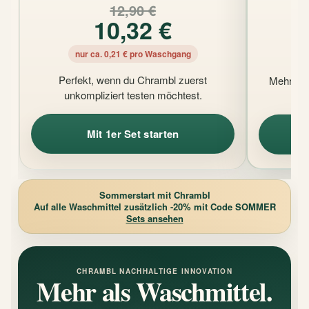
12,90 €
10,32 €
nur ca. 0,21 € pro Waschgang
n
Perfekt, wenn du Chrambl zuerst
Mehr Vorr
unkompliziert testen möchtest.
H
Mit 1er Set starten
Sommerstart mit Chrambl
Auf alle Waschmittel zusätzlich
-20%
mit Code
SOMMER
Sets ansehen
CHRAMBL NACHHALTIGE INNOVATION
Mehr als Waschmittel.