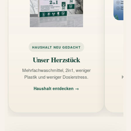
HAUSHALT NEU GEDACHT
N
Unser Herzstück
Mehrfachwaschmittel, 2in1, weniger
B
Plastik und weniger Dosierstress.
Kräu
Haushalt entdecken →
G