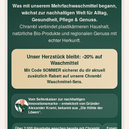
Was mit unserem Mehrfachwaschmittel begann,
wächst zur nachhaltigen Welt für Alltag,
Gesundheit, Pflege & Genuss.
Chrambl verbindet plastikärmeren Haushalt,
natürliche Bio-Produkte und regionalen Genuss mit
echter Herkunft.
Unser Herzstück bleibt: -20% auf
Waschmittel
Mit Code
SOMMER
sicherst du dir aktuell
zusätzlich Rabatt auf unsere Chrambl
Waschmittel-Sets.
Vom Seifenkaiser zur nachhaltigen
Innovationsmarke – entwickelt von Gründer
Alexander Kraml, bekannt aus „Die Höhle der
Löwen“.
Über 2.000 Haushalte waschen bereits mit Chrambl
Entwickelt in