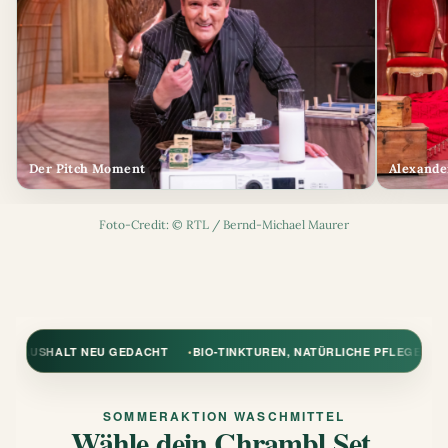
Der Pitch Moment
Alexande
Foto-Credit: © RTL / Bernd-Michael Maurer
BIO-TINKTUREN, NATÜRLICHE PFLEGE & KAFFEE AUS ÖSTERREICH
JE
SOMMERAKTION WASCHMITTEL
Wähle dein Chrambl Set.